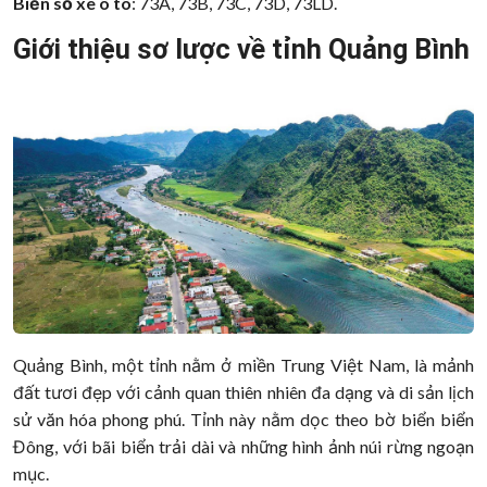
Biển số xe ô tô
: 73A, 73B, 73C, 73D, 73LD.
Giới thiệu sơ lược về tỉnh Quảng Bình
Quảng Bình, một tỉnh nằm ở miền Trung Việt Nam, là mảnh
đất tươi đẹp với cảnh quan thiên nhiên đa dạng và di sản lịch
sử văn hóa phong phú. Tỉnh này nằm dọc theo bờ biển biển
Đông, với bãi biển trải dài và những hình ảnh núi rừng ngoạn
mục.