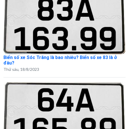
Biển số xe Sóc Trăng là bao nhiêu? Biển số xe 83 là ở
đâu?
Thứ sáu, 18/8/2023