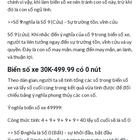
chính vì vậy, khi làm biển số xe nên tránh con số này, trừ khi
đó là con số ngũ linh.
>>Số
9
nghĩa là Số 9 (Cửu) – Sự trường tồn, vĩnh cửu
Số 9 (cửu): Khi nhắc đến ý nghĩa của số 9 trong biển số xe,
người ta liên tưởng ngay đến sự trường tồn, vĩnh cửu và uy
quyền. Đây là con số may mắn, mang đến may mắn, an lành,
và thuận lợi.
Biển số xe 30K-499.99 có 0 nút
Theo dân gian, người ta sẽ tính tổng các số trong biển số
xe và lấy số cuối cùng trong kết quả vừa tính được để đối
chiếu bảng ý nghĩa phong thủy các con số.
Ý nghĩa biển số xe 49999:
Công thức tính: 4 + 9 + 9 + 9 + 9 = 40 lấy số cuối sẽ là số 0
>> Số
0
nghĩa là Số 0 (Bất) – sự khởi đầu, bắt đầu
Ý nghĩa số 0 trên biển số xe tượng trưng cho sự khởi đầu,