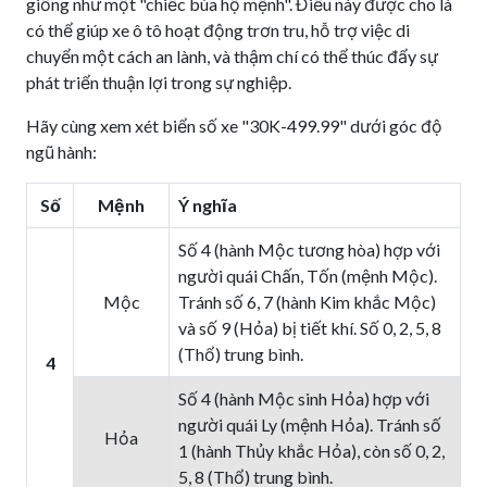
giống như một "chiếc bùa hộ mệnh". Điều này được cho là
có thể giúp xe ô tô hoạt động trơn tru, hỗ trợ việc di
chuyển một cách an lành, và thậm chí có thể thúc đẩy sự
phát triển thuận lợi trong sự nghiệp.
Hãy cùng xem xét biển số xe "30K-499.99" dưới góc độ
ngũ hành:
Số
Mệnh
Ý nghĩa
Số 4 (hành Mộc tương hòa) hợp với
người quái Chấn, Tốn (mệnh Mộc).
Mộc
Tránh số 6, 7 (hành Kim khắc Mộc)
và số 9 (Hỏa) bị tiết khí. Số 0, 2, 5, 8
(Thổ) trung bình.
4
Số 4 (hành Mộc sinh Hỏa) hợp với
người quái Ly (mệnh Hỏa). Tránh số
Hỏa
1 (hành Thủy khắc Hỏa), còn số 0, 2,
5, 8 (Thổ) trung bình.