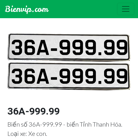
36A-999.99
Biển số 36A-999.99 - biển Tỉnh Thanh Hóa.
Loại xe: Xe con.