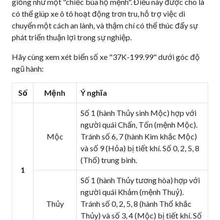
giống như một "chiếc bùa hộ mệnh". Điều này được cho là
có thể giúp xe ô tô hoạt động trơn tru, hỗ trợ việc di
chuyển một cách an lành, và thậm chí có thể thúc đẩy sự
phát triển thuận lợi trong sự nghiệp.
Hãy cùng xem xét biển số xe "37K-199.99" dưới góc độ
ngũ hành:
Số
Mệnh
Ý nghĩa
Số 1 (hành Thủy sinh Mộc) hợp với
người quái Chấn, Tốn (mệnh Mộc).
Mộc
Tránh số 6, 7 (hành Kim khắc Mộc)
và số 9 (Hỏa) bị tiết khí. Số 0, 2, 5, 8
(Thổ) trung bình.
1
Số 1 (hành Thủy tương hòa) hợp với
người quái Khảm (mệnh Thuỷ).
Thủy
Tránh số 0, 2, 5, 8 (hành Thổ khắc
Thủy) và số 3, 4 (Mộc) bị tiết khí. Số