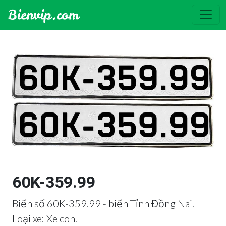
60K-359.99
Biển số 60K-359.99 - biển Tỉnh Đồng Nai.
Loại xe: Xe con.