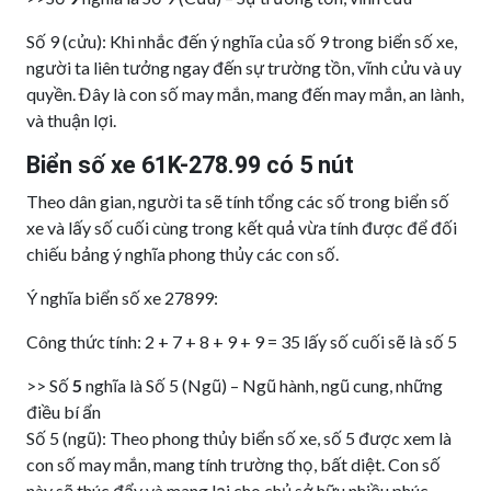
Số 9 (cửu): Khi nhắc đến ý nghĩa của số 9 trong biển số xe,
người ta liên tưởng ngay đến sự trường tồn, vĩnh cửu và uy
quyền. Đây là con số may mắn, mang đến may mắn, an lành,
và thuận lợi.
Biển số xe 61K-278.99 có 5 nút
Theo dân gian, người ta sẽ tính tổng các số trong biển số
xe và lấy số cuối cùng trong kết quả vừa tính được để đối
chiếu bảng ý nghĩa phong thủy các con số.
Ý nghĩa biển số xe 27899:
Công thức tính: 2 + 7 + 8 + 9 + 9 = 35 lấy số cuối sẽ là số 5
>> Số
5
nghĩa là Số 5 (Ngũ) – Ngũ hành, ngũ cung, những
điều bí ẩn
Số 5 (ngũ): Theo phong thủy biển số xe, số 5 được xem là
con số may mắn, mang tính trường thọ, bất diệt. Con số
này sẽ thúc đẩy và mang lại cho chủ sở hữu nhiều phúc