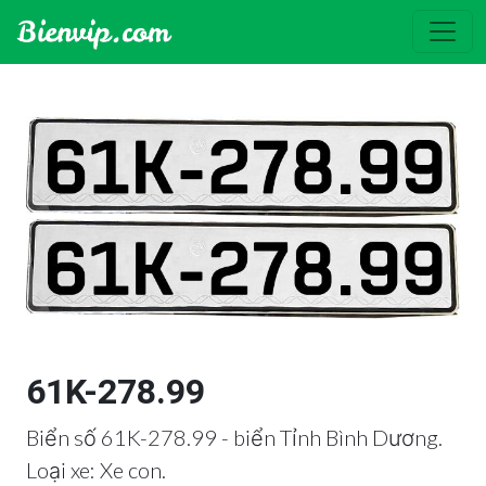
61K-278.99
Biển số 61K-278.99 - biển Tỉnh Bình Dương.
Loại xe: Xe con.