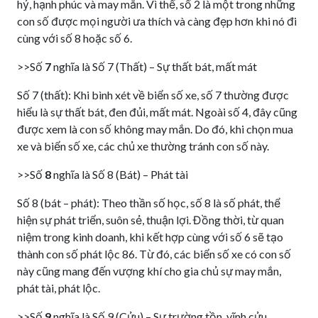
hỷ, hạnh phúc và may mắn. Vì thế, số 2 là một trong những
con số được mọi người ưa thích và càng đẹp hơn khi nó đi
cùng với số 8 hoặc số 6.
>>Số
7
nghĩa là Số 7 (Thất) – Sự thất bát, mất mát
Số 7 (thất): Khi bình xét về biển số xe, số 7 thường được
hiểu là sự thất bát, đen đủi, mất mát. Ngoài số 4, đây cũng
được xem là con số không may mắn. Do đó, khi chọn mua
xe và biển số xe, các chủ xe thường tránh con số này.
>>Số
8
nghĩa là Số 8 (Bát) – Phát tài
Số 8 (bát – phát): Theo thần số học, số 8 là số phát, thể
hiện sự phát triển, suôn sẻ, thuận lợi. Đồng thời, từ quan
niệm trong kinh doanh, khi kết hợp cùng với số 6 sẽ tạo
thành con số phát lộc 86. Từ đó, các biển số xe có con số
này cũng mang đến vượng khí cho gia chủ sự may mắn,
phát tài, phát lộc.
>>Số
9
nghĩa là Số 9 (Cửu) – Sự trường tồn, vĩnh cửu