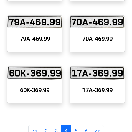
79A-469.99
70A-469.99
60K-369.99
17A-369.99
<<
2
3
4
5
6
>>