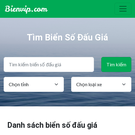
Tìm Biển Số Đấu Giá
Tìm kiếm
Danh sách biển số đấu giá