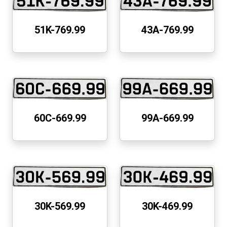
51K-769.99
43A-769.99
60C-669.99
99A-669.99
30K-569.99
30K-469.99