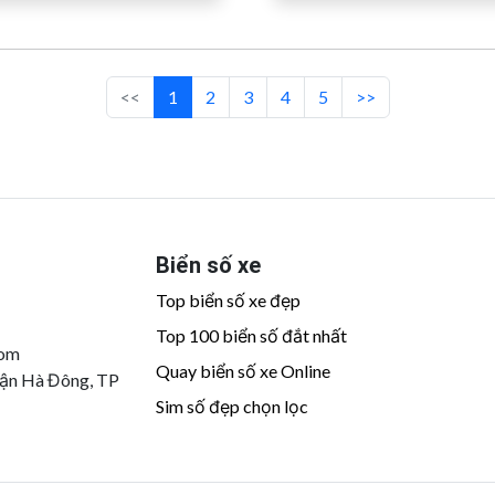
<<
1
2
3
4
5
>>
Biển số xe
Top biển số xe đẹp
Top 100 biển số đắt nhất
com
Quay biển số xe Online
uận Hà Đông, TP
Sim số đẹp chọn lọc